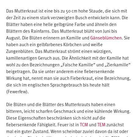
Das Mutterkraut ist eine bis zu 50 cm hohe Staude, die sich mit
der Zeit zu einem stark verzweigten Busch entwickeln kann. Die
Blätter haben eine helle gelbgrüne Farbe und ähneln den
Blättern des Rainfarns. Das Mutterkraut blüht von Juni bis
August. Die Blüten erinnern an Kamille und
Gänseblümchen
. Sie
haben auch ein gelbfarbenes Körbchen und weiße
Zungenblüten. Das Mutterkraut strömt einen würzigen,
kamillenartigen Geruch aus. Die Ähnlichkeit mit der Kamille hat
wohl zu den Bezeichnungen „Falsche Kamille“ und „Zierkamille“
beigetragen. Da sie unter anderem eine fiebersenkende
Wirkung hat, nennt man sie auch Fieberkraut, eine Bezeichnung,
die sich im englischen Sprachgebrauch bis heute hält
(Fewerfew).
Die Blüten und die Blätter des Mutterkrauts haben einen
bitteren, leicht scharfen Geschmack und eine kühlende Wirkung.
Diese Eigenschaften beschränken sich nicht auf die
fiebersenkende Fähigkeit. Feuer ist in
TCM
und
TEM
zunächst
mal ein guter Zustand. Wenn scheinbar zuviel davon da ist oder