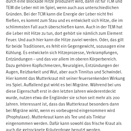
durch eine Blockade Hitze produziert wird, dann ist für TCM und
TEM die Leber mit im Spiel, wenn auch aus unterschiedlichen
Gründen. Bei der TCM kann die Energie der Leber nicht frei
fließen, es kommt zum Stau und es entwickelt sich Hitze, die im
schlimmsten Fall auch überschießen kann. Auch in der TEM hat
die Leber mit Hitze zu tun, dort gehört sie nämlich zum Element
Feuer. Und auch hier kann die Hitze zuviel werden. Oder, das gilt
für beide Traditionen, es fehlt ein Gegengewicht, sozusagen eine
Kühlung. Es entwickeln sich Hitzeprozesse, Verkrampfungen,
Entzündungen – und das vor allem im oberen Körperbereich.
Dazu gehören Kopfschmerzen, Neuralgien, Entzündungen der
Augen, Reizbarkeit und Wut, aber auch Tinnitus und Schwindel.
Hier kommt das Mutterkraut mit seiner feuersenkenden Wirkung
ins Spiel. Auffallend gut wirkt es bei Migräne. Während bei uns
diese Eigenschaft erst in den letzten Jahren wiederentdeckt
wurde, nutzen etwa die Engländer sie schon seit mehr als 200
Jahren. Interessant ist, dass das Mutterkraut besonders dann
bei Migräne wirkt, wenn es vorbeugend eingenommen wird
(Prophylaxe). Mutterkraut kann als Tee und als Tinktur
eingenommen werden. Dafür kann sowohl das frische Kraut als
auch die getrocknete Kräuterdroge benutzt werden.