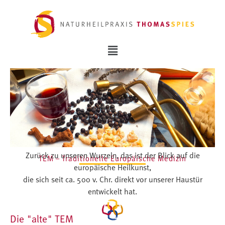
Zurück zu unseren Wurzeln, das ist der Blick auf die
TEM – Traditionelle Europäische Medizin
europäische Heilkunst,
die sich seit ca. 500 v. Chr. direkt vor unserer Haustür
entwickelt hat.
Die "alte" TEM