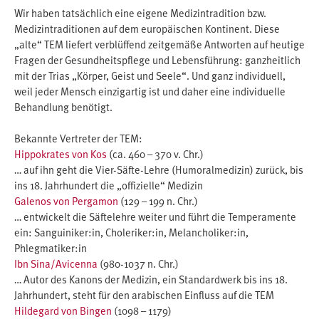
Wir haben tatsächlich eine eigene Medizintradition bzw.
Medizintraditionen auf dem europäischen Kontinent. Diese
„alte“ TEM liefert verblüffend zeitgemäße Antworten auf heutige
Fragen der Gesundheitspflege und Lebensführung: ganzheitlich
mit der Trias „Körper, Geist und Seele“. Und ganz individuell,
weil jeder Mensch einzigartig ist und daher eine individuelle
Behandlung benötigt.
Bekannte Vertreter der TEM:
Hippokrates von Kos
(ca. 460 – 370 v. Chr.)
… auf ihn geht die Vier-Säfte-Lehre (Humoralmedizin) zurück, bis
ins 18. Jahrhundert die „offizielle“ Medizin
Galenos von Pergamon
(129 – 199 n. Chr.)
… entwickelt die Säftelehre weiter und führt die Temperamente
ein: Sanguiniker:in, Choleriker:in, Melancholiker:in,
Phlegmatiker:in
Ibn Sina/Avicenna
(980-1037 n. Chr.)
… Autor des Kanons der Medizin, ein Standardwerk bis ins 18.
Jahrhundert, steht für den arabischen Einfluss auf die TEM
Hildegard von Bingen
(1098 – 1179)