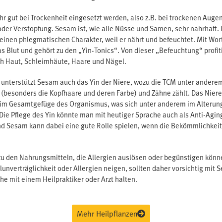
r gut bei Trockenheit eingesetzt werden, also z.B. bei trockenen Auge
der Verstopfung. Sesam ist, wie alle Nüsse und Samen, sehr nahrhaft. 
 einen phlegmatischen Charakter, weil er nährt und befeuchtet. Mit Wo
s Blut und gehört zu den „Yin-Tonics“. Von dieser „Befeuchtung“ profi
h Haut, Schleimhäute, Haare und Nägel.
“ unterstützt Sesam auch das Yin der Niere, wozu die TCM unter ander
 (besonders die Kopfhaare und deren Farbe) und Zähne zählt. Das Nieren
 im Gesamtgefüge des Organismus, was sich unter anderem im Alterun
 Die Pflege des Yin könnte man mit heutiger Sprache auch als Anti-A
d Sesam kann dabei eine gute Rolle spielen, wenn die Bekömmlichkeit
u den Nahrungsmitteln, die Allergien auslösen oder begünstigen können
unverträglichkeit oder Allergien neigen, sollten daher vorsichtig mi
he mit einem Heilpraktiker oder Arzt halten.
Mehr Heilpflanzen