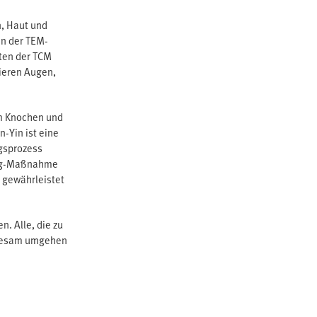
n, Haut und
In der TEM-
rten der TCM
tieren Augen,
em Knochen und
-Yin ist eine
gsprozess
ging-Maßnahme
 gewährleistet
. Alle, die zu
t Sesam umgehen