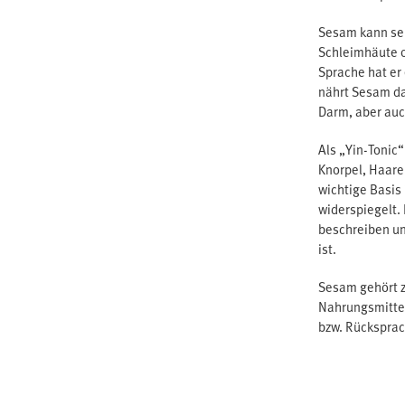
Sesam kann seh
Schleimhäute o
Sprache hat er
nährt Sesam da
Darm, aber auc
Als „Yin-Tonic
Knorpel, Haare
wichtige Basis
widerspiegelt.
beschreiben un
ist.
Sesam gehört z
Nahrungsmittel
bzw. Rücksprac