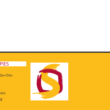
PIES
eder-Olm
ies
ng