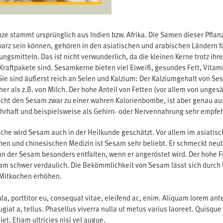
ze stammt ursprünglich aus Indien bzw. Afrika. Die Samen dieser Pflanz
arz sein können, gehören in den asiatischen und arabischen Ländern f
gsmitteln. Das ist nicht verwunderlich, da die kleinen Kerne trotz ihr
 Kraftpakete sind. Sesamkerne bieten viel Eiweiß, gesundes Fett, Vitam
 Sie sind äußerst reich an Selen und Kalzium: Der Kalziumgehalt von Se
r als z.B. von Milch. Der hohe Anteil von Fetten (vor allem von ungesä
cht den Sesam zwar zu einer wahren Kalorienbombe, ist aber genau a
hrhaft und beispielsweise als Gehirn- oder Nervennahrung sehr empfe
üche wird Sesam auch in der Heilkunde geschätzt. Vor allem im asiatis
hen und chinesischen Medizin ist Sesam sehr beliebt. Er schmeckt neutr
n der Sesam besonders entfalten, wenn er angeröstet wird. Der hohe F
m schwer verdaulich. Die Bekömmlichkeit von Sesam lässt sich durch
 Mitkochen erhöhen.
la, porttitor eu, consequat vitae, eleifend ac, enim. Aliquam lorem ante
eugiat a, tellus. Phasellus viverra nulla ut metus varius laoreet. Quisque
t. Etiam ultricies nisi vel augue.