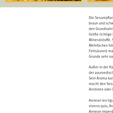
Die Sesampflan
braun und schw
den Grundnahrun
Größe richtige
Mineralstoffe.
Mehrfaches höhe
Fettsäuren) ma
Grunde sehr na
Außer in der K
der ayurvedisc
Sein Aroma kan
macht den Sesa
Anrösten oder
Aenean leo ligu
viverra quis, f
Aenean imperdie