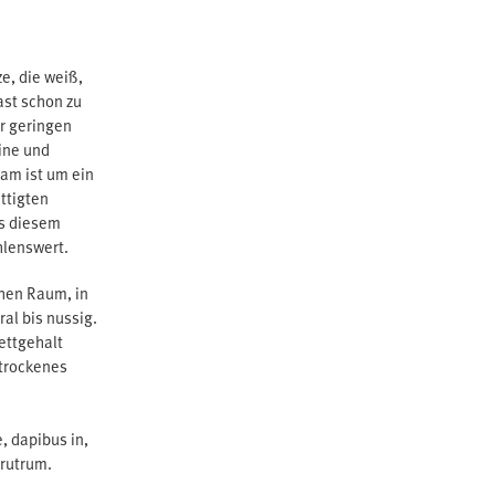
e, die weiß,
ast schon zu
er geringen
ine und
sam ist um ein
ttigten
us diesem
hlenswert.
chen Raum, in
al bis nussig.
ettgehalt
 trockenes
, dapibus in,
 rutrum.