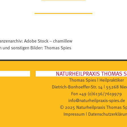
flanzenarchiv: Adobe Stock – chamillew
en und sonstigen Bilder: Thomas Spies
NATURHEILPRAXIS THOMAS S
Thomas Spies | Heilpraktiker
Dietrich-Bonhoeffer-Str. 14 | 55268 Ni
Fon +49 (0)6136/7619979
info@naturheilpraxis-spies.de
© 2025 Naturheilpraxis Thomas Sp
Impressum
|
Datenschutzerkläru