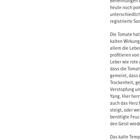
Benennungen wi
heute noch pomo
unterschiedlic
registrierte So
Die Tomate hat
kalten Wirkun
allem die Lebe
profitieren von
Leber wie rote
dass die Tomate
gemeint, dass 
Trockenheit, g
Verstopfung un
Yang. Hier herr
auch das Herz 
steigt, oder w
benötigte Feuch
den Geist wied
Das kalte Temp