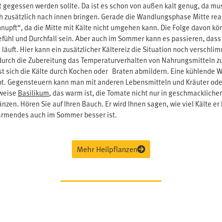
ht gegessen werden sollte. Da ist es schon von außen kalt genug, da m
ch zusätzlich nach innen bringen. Gerade die Wandlungsphase Mitte reag
hnupft“, da die Mitte mit Kälte nicht umgehen kann. Die Folge davon kö
efühl und Durchfall sein. Aber auch im Sommer kann es passieren, dass
 läuft. Hier kann ein zusätzlicher Kältereiz die Situation noch verschli
 durch die Zubereitung das Temperaturverhalten von Nahrungsmitteln z
st sich die Kälte durch Kochen oder Braten abmildern. Eine kühlende 
ibt. Gegensteuern kann man mit anderen Lebensmitteln und Kräuter od
sweise
Basilikum
, das warm ist, die Tomate nicht nur in geschmacklicher
zen. Hören Sie auf Ihren Bauch. Er wird Ihnen sagen, wie viel Kälte er
rmendes auch im Sommer besser ist.
Mehr Heilpflanzen