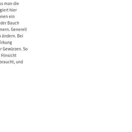
uss man die
iert hier
nnen ein
 der Bauch
mmern. Generell
u ändern. Bei
Wirkung
er Gewürzen. So
 Hinsicht
 braucht, und