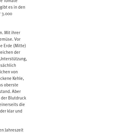
die Tomate
gibt es in den
r 3.000
. Mit ihrer
gemüse. Vor
 Erde (Mitte)
zeichen der
Unterstützung,
tsächlich
ichen von
ockene Kehle,
as oberste
ustand. Aber
 der Blutdruck
inerseits die
der klar und
en Jahreszeit