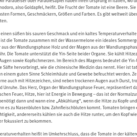
r Paradeiser oder Paradiesapfel haben ihren Ursprung in Italien, wo 
doro, also Goldapfel, heißt. Die Frucht der Tomate ist eine Beere. Sie 
hsten Formen, Geschmäckern, Größen und Farben. Es gibt weltweit übe
rten.
 einen süßen bis sauren Geschmack und ein kaltes Temperaturverhalten
g ist die Tomate zusammen mit der Wassermelone ein ideales Sommer
r aus der Wandlungsphase Holz und der Magen aus der Wandlungsphase
 ihr. Die Tomate unterstützt die Yin-Seite beider Organe. Sie kühlt Hitze
 Augen sowie Kopfschmerzen. Im Bereich des Magens bedeutet die Yin-
 Säfte hervorbringt, wie die chinesische Medizin das nennt. Hier ist ta
in einem guten Sinne Schleimhäute und Gewebe befeuchtet werden. Ze
erne auch mit Hitzezeichen, sind neben trockenen Augen auch Durst, tr
d Unruhe. Das Herz, Organ der Wandlungsphase Feuer, repräsentiert d
schen Feuer, Hitze, hier ist Energie in Bewegung – das ist der Normalz
benötigt dann und wann eine „Abkühlung“, wenn die Hitze zu Kopfe und
enn es zu Nasenbluten bzw. Zahnfleischbluten kommt. Tomaten bringen e
tigkeit, andererseits kühlen sie auch die Hitze runter, um den Kopf wie
er fokussiert zu bekommen.
eraturverhalten heißt im Umkehrschluss, dass die Tomate in der kälter