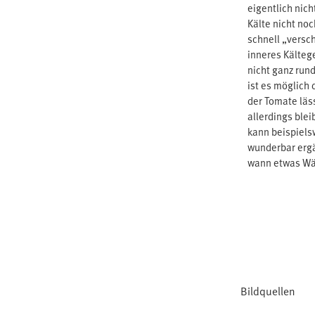
eigentlich nic
Kälte nicht no
schnell „versc
inneres Kälteg
nicht ganz rund
ist es möglich
der Tomate läs
allerdings ble
kann beispiel
wunderbar ergän
wann etwas Wä
Bildquellen